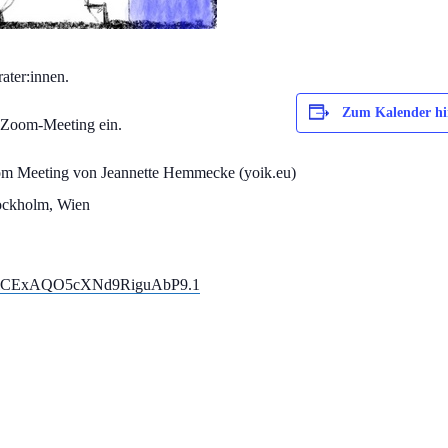
ater:innen.
Zum Kalender hi
n Zoom-Meeting ein.
om Meeting von Jeannette Hemmecke (yoik.eu)
ockholm, Wien
22SiCExAQO5cXNd9RiguAbP9.1