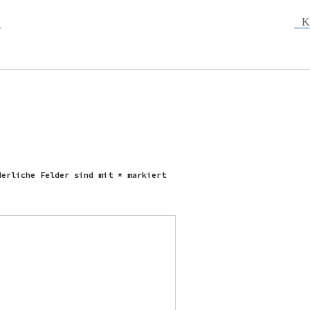
K
derliche Felder sind mit
*
markiert